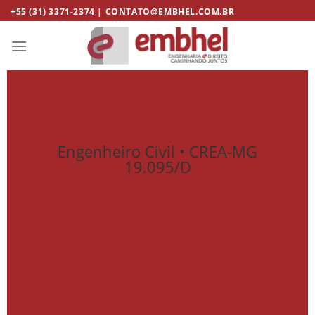
Skip
+55 (31) 3371-2374 | CONTATO@EMBHEL.COM.BR
to
content
EDSON GARCIA
BERNARDES
Engenheiro Civil • CREA-MG
19.095/D