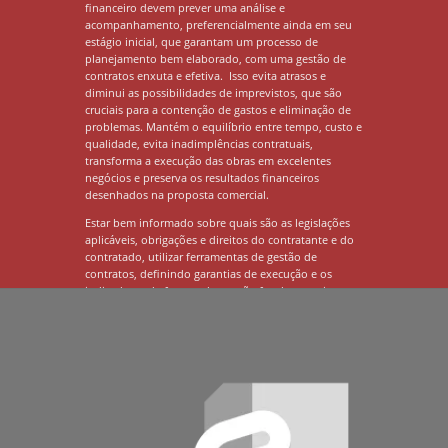
financeiro devem prever uma análise e
acompanhamento, preferencialmente ainda em seu
estágio inicial, que garantam um processo de
planejamento bem elaborado, com uma gestão de
contratos enxuta e efetiva. Isso evita atrasos e
diminui as possibilidades de imprevistos, que são
cruciais para a contenção de gastos e eliminação de
problemas. Mantém o equilíbrio entre tempo, custo e
qualidade, evita inadimplências contratuais,
transforma a execução das obras em excelentes
negócios e preserva os resultados financeiros
desenhados na proposta comercial.
Estar bem informado sobre quais são as legislações
aplicáveis, obrigações e direitos do contratante e do
contratado, utilizar ferramentas de gestão de
contratos, definindo garantias de execução e os
indicadores de fornecedores, são fundamentais em
todo este processo para garantir a excelência
operacional em uma construção.