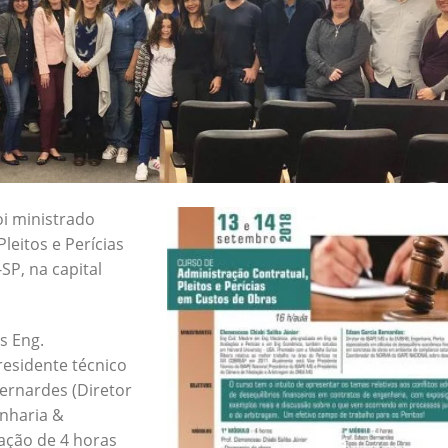
oi ministrado
leitos e Perícias
SP, na capital
s Eng.
residente técnico
Bernardes (Diretor
nharia &
ação de 4 horas