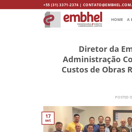
Skip
+55 (31) 3371-2374 | CONTATO@EMBHEL.COM
to
content
HOME
A 
Diretor da E
Administração Con
Custos de Obras R
POSTED 
17
set